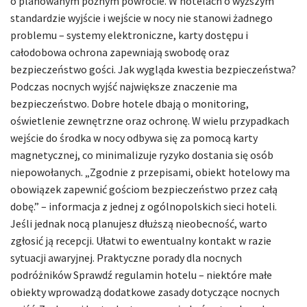
o planowanym późnym powrocie. W hotelach o wyższym
standardzie wyjście i wejście w nocy nie stanowi żadnego
problemu – systemy elektroniczne, karty dostępu i
całodobowa ochrona zapewniają swobodę oraz
bezpieczeństwo gości. Jak wygląda kwestia bezpieczeństwa?
Podczas nocnych wyjść największe znaczenie ma
bezpieczeństwo. Dobre hotele dbają o monitoring,
oświetlenie zewnętrzne oraz ochronę. W wielu przypadkach
wejście do środka w nocy odbywa się za pomocą karty
magnetycznej, co minimalizuje ryzyko dostania się osób
niepowołanych. „Zgodnie z przepisami, obiekt hotelowy ma
obowiązek zapewnić gościom bezpieczeństwo przez całą
dobę.” – informacja z jednej z ogólnopolskich sieci hoteli.
Jeśli jednak nocą planujesz dłuższą nieobecność, warto
zgłosić ją recepcji. Ułatwi to ewentualny kontakt w razie
sytuacji awaryjnej. Praktyczne porady dla nocnych
podróżników Sprawdź regulamin hotelu – niektóre małe
obiekty wprowadzą dodatkowe zasady dotyczące nocnych