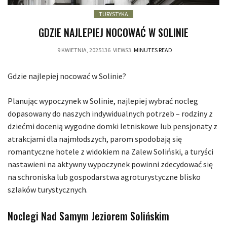
TURYSTYKA
GDZIE NAJLEPIEJ NOCOWAĆ W SOLINIE
9 KWIETNIA, 2025
136
VIEWS
3
MINUTES READ
Gdzie najlepiej nocować w Solinie?
Planując wypoczynek w Solinie, najlepiej wybrać nocleg
dopasowany do naszych indywidualnych potrzeb – rodziny z
dziećmi docenią wygodne domki letniskowe lub pensjonaty z
atrakcjami dla najmłodszych, parom spodobają się
romantyczne hotele z widokiem na Zalew Soliński, a turyści
nastawieni na aktywny wypoczynek powinni zdecydować się
na schroniska lub gospodarstwa agroturystyczne blisko
szlaków turystycznych.
Noclegi Nad Samym Jeziorem Solińskim