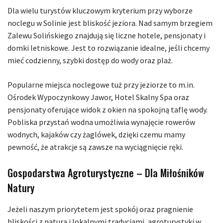
Dla wielu turystów kluczowym kryterium przy wyborze
noclegu w Solinie jest bliskość jeziora. Nad samym brzegiem
Zalewu Solińskiego znajdują się liczne hotele, pensjonaty i
domki letniskowe. Jest to rozwiązanie idealne, jeśli chcemy
mieć codzienny, szybki dostęp do wody oraz plaż.
Popularne miejsca noclegowe tuż przy jeziorze to m.in.
Ośrodek Wypoczynkowy Jawor, Hotel Skalny Spa oraz
pensjonaty oferujące widok z okien na spokojną taflę wody.
Pobliska przystań wodna umożliwia wynajęcie rowerów
wodnych, kajaków czy żaglówek, dzięki czemu mamy
pewność, że atrakcje są zawsze na wyciągnięcie ręki.
Gospodarstwa Agroturystyczne – Dla Miłośników
Natury
Jeżeli naszym priorytetem jest spokój oraz pragnienie
bliskości z naturą i lokalnymi tradycjami, agroturystyki w