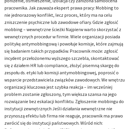
poniżenie, ośmieszenie, izolacja czy zaniżona samoocena
pracownika. Jak zauważa ekspert prawa pracy: Mobbing to
nie jednorazowy konflikt, lecz proces, który ma na celu
zniszczenie psychiczne lub zawodowe ofiary. Gdzie zgłosić
mobbing – wewnętrzne ścieżki Najpierw warto skorzystać z
wewnętrznych procedur w firmie. Wiele organizacji posiada
politykę antymobbingową i powołuje komisje, które zajmują
się badaniem takich przypadków. Pracownik może: zgłosić
incydent przełożonemu wyższego szczebla, skontaktować
się z działem HR lub compliance, złożyć pisemną skargę do
zespołu ds. etyki lub komisji antymobbingowej, poprosić o
wsparcie przedstawiciela związków zawodowych. We wnętrzu
organizacji kluczowa jest szybka reakcja – im wcześniej
problem zostanie zgłoszony, tym większa szansa na jego
rozwiązanie bez eskalacji konfliktu. Zgłoszenie mobbingu do
instytucji zewnętrznych Jeśli działania wewnętrzne nie
przynoszą efektu lub firma nie reaguje, pracownik ma prawo
zwrócić się do instytucji państwowych. Wśród nich: