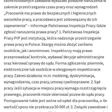
skontrolowanych zakładów wykazało poważne naruszenia w
zakresie przestrzegania czasu pracy oraz wynagrodzeń.
„Pracownik ma prawo do bezpiecznych i higienicznych
warunków pracy, a pracodawca jest zobowiązany do ich
zapewnienia” – informuje Państwowa Inspekcja Pracy. Gdzie
zgłosić naruszenia prawa pracy? 1. Państwowa Inspekcja
Pracy PIP jest instytucją, która nadzoruje przestrzeganie
prawa pracy w Polsce. Skargę można złożyć zarówno
osobiście, jak i anonimowo. Inspektorzy mają prawo
przeprowadzać kontrole, wydawać decyzje administracyjne
oraz kierować sprawy do sądu. Forma zgłoszenia: pisemnie,
elektronicznie lub osobiście w okręgowym inspektoracie
pracy. Zakres działania: m.in. mobbing, dyskryminacja,
wynagrodzenia, czas pracy, umowy cywilnoprawne. 2. Sąd
pracy Jeśli sytuacja w miejscu pracy wymaga rozstrzygnięcia
prawnego, pracownik może skierować pozew do sądu pracy.
Postępowanie takie jest wolne od opłat dla pracownika, o ile
wartość sporu nie przekracza 50 000 zł. 3. Związki zawodowe i