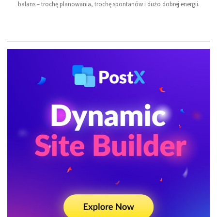
balans – trochę planowania, trochę spontanów i dużo dobrej energii.