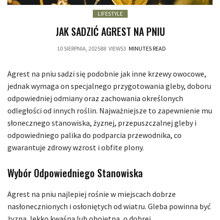
LIFESTYLE
JAK SADZIĆ AGREST NA PNIU
10 SIERPNIA, 2025
88
VIEWS
3
MINUTES READ
Agrest na pniu sadzi się podobnie jak inne krzewy owocowe,
jednak wymaga on specjalnego przygotowania gleby, doboru
odpowiedniej odmiany oraz zachowania określonych
odległości od innych roślin. Najważniejsze to zapewnienie mu
słonecznego stanowiska, żyznej, przepuszczalnej gleby i
odpowiedniego palika do podparcia przewodnika, co
gwarantuje zdrowy wzrost i obfite plony.
Wybór Odpowiedniego Stanowiska
Agrest na pniu najlepiej rośnie w miejscach dobrze
nasłonecznionych i osłoniętych od wiatru. Gleba powinna być
żyzna, lekko kwaśna lub obojętna, o dobrej