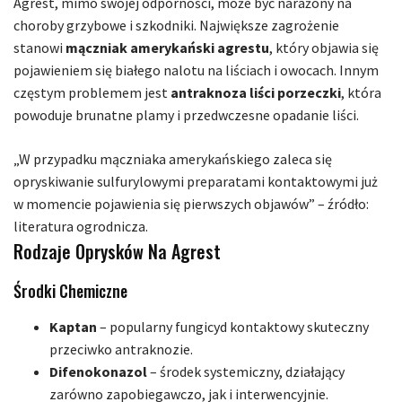
Agrest, mimo swojej odporności, może być narażony na
choroby grzybowe i szkodniki. Największe zagrożenie
stanowi
mączniak amerykański agrestu
, który objawia się
pojawieniem się białego nalotu na liściach i owocach. Innym
częstym problemem jest
antraknoza liści porzeczki
, która
powoduje brunatne plamy i przedwczesne opadanie liści.
„W przypadku mączniaka amerykańskiego zaleca się
opryskiwanie sulfurylowymi preparatami kontaktowymi już
w momencie pojawienia się pierwszych objawów” – źródło:
literatura ogrodnicza.
Rodzaje Oprysków Na Agrest
Środki Chemiczne
Kaptan
– popularny fungicyd kontaktowy skuteczny
przeciwko antraknozie.
Difenokonazol
– środek systemiczny, działający
zarówno zapobiegawczo, jak i interwencyjnie.