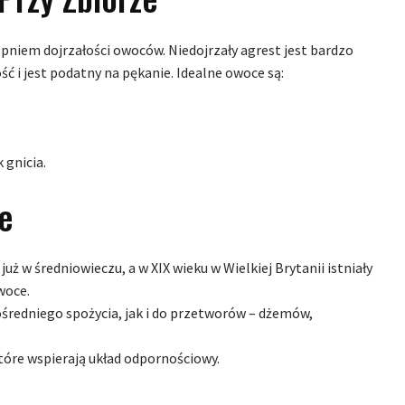
opniem dojrzałości owoców. Niedojrzały agrest jest bardzo
ść i jest podatny na pękanie. Idealne owoce są:
 gnicia.
e
już w średniowieczu, a w XIX wieku w Wielkiej Brytanii istniały
woce.
średniego spożycia, jak i do przetworów – dżemów,
tóre wspierają układ odpornościowy.