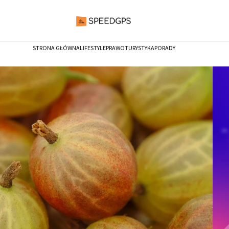
STRONA GŁÓWNA
LIFESTYLE
PRAWO
TURYSTYKA
PORADY