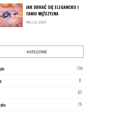
JAK UBRAĆ SIĘ ELEGANCKO I
TANIO MĘŻCZYZNA
MAJ 11, 2026
KATEGORIE
136
yle
8
y
82
75
tyka