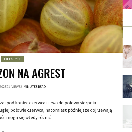
LIFESTYLE
ZON NA AGREST
 2025
91
VIEWS
2
MINUTES READ
aj pod koniec czerwca i trwa do połowy sierpnia.
ugiej połowie czerwca, natomiast późniejsze dojrzewają
ość mogą się wtedy różnić.