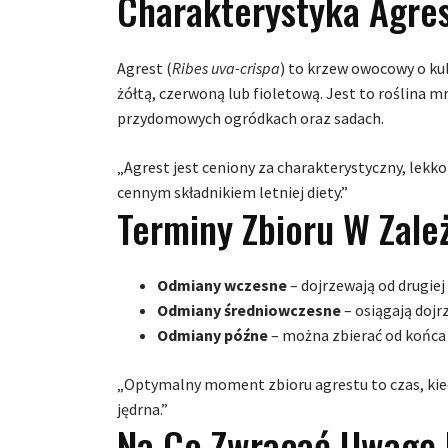
Charakterystyka Agre
Agrest (
Ribes uva-crispa
) to krzew owocowy o ku
żółtą, czerwoną lub fioletową. Jest to roślina
przydomowych ogródkach oraz sadach.
„Agrest jest ceniony za charakterystyczny, lekk
cennym składnikiem letniej diety.”
Terminy Zbioru W Zale
Odmiany wczesne
– dojrzewają od drugiej
Odmiany średniowczesne
– osiągają dojr
Odmiany późne
– można zbierać od końca 
„Optymalny moment zbioru agrestu to czas, kiedy
jędrna.”
Na Co Zwracać Uwagę 