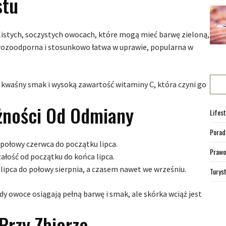
stu
listych, soczystych owocach, które mogą mieć barwę zieloną,
 mrozoodporna i stosunkowo łatwa w uprawie, popularna w
o kwaśny smak i wysoką zawartość witaminy C, która czyni go
żności Od Odmiany
Lifest
Porad
 połowy czerwca do początku lipca.
Prawo
załość od początku do końca lipca.
lipca do połowy sierpnia, a czasem nawet we wrześniu.
Turys
 owoce osiągają pełną barwę i smak, ale skórka wciąż jest
Przy Zbiorze