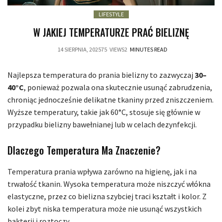
LIFESTYLE
W JAKIEJ TEMPERATURZE PRAĆ BIELIZNĘ
14 SIERPNIA, 2025
75
VIEWS
2
MINUTES READ
Najlepsza temperatura do prania bielizny to zazwyczaj
30–
40°C
, ponieważ pozwala ona skutecznie usunąć zabrudzenia,
chroniąc jednocześnie delikatne tkaniny przed zniszczeniem.
Wyższe temperatury, takie jak 60°C, stosuje się głównie w
przypadku bielizny bawełnianej lub w celach dezynfekcji.
Dlaczego Temperatura Ma Znaczenie?
Temperatura prania wpływa zarówno na higienę, jak i na
trwałość tkanin. Wysoka temperatura może niszczyć włókna
elastyczne, przez co bielizna szybciej traci kształt i kolor. Z
kolei zbyt niska temperatura może nie usunąć wszystkich
bakterii i roztoczy.