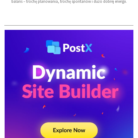
balans – trochę planowania, trochę spontanów i dużo dobrej energii.