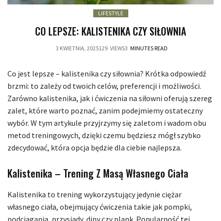
LIFESTYLE
CO LEPSZE: KALISTENIKA CZY SIŁOWNIA
3 KWIETNIA, 2025
129
VIEWS
3
MINUTES READ
Co jest lepsze – kalistenika czy siłownia? Krótka odpowiedź
brzmi: to zależy od twoich celów, preferencji i możliwości.
Zarówno kalistenika, jak i ćwiczenia na siłowni oferują szereg
zalet, które warto poznać, zanim podejmiemy ostateczny
wybór. W tym artykule przyjrzymy się zaletom i wadom obu
metod treningowych, dzięki czemu będziesz mógł szybko
zdecydować, która opcja będzie dla ciebie najlepsza.
Kalistenika – Trening Z Masą Własnego Ciała
Kalistenika to trening wykorzystujący jedynie ciężar
własnego ciała, obejmujący ćwiczenia takie jak pompki,
podciągania, przysiady, dipy czy plank. Popularność tej