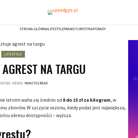
STRONA GŁÓWNA
LIFESTYLE
PRAWO
TURYSTYKA
PORADY
LIFESTYLE
E AGREST NA TARGU
 2025
83
VIEWS
2
MINUTES READ
ie letnim waha się średnio od
8 do 15 zł za kilogram
, w
inu zbiorów. W szczycie sezonu, kiedy podaż jest największa,
końcu okresu dostępności – wyższa.
grestu?