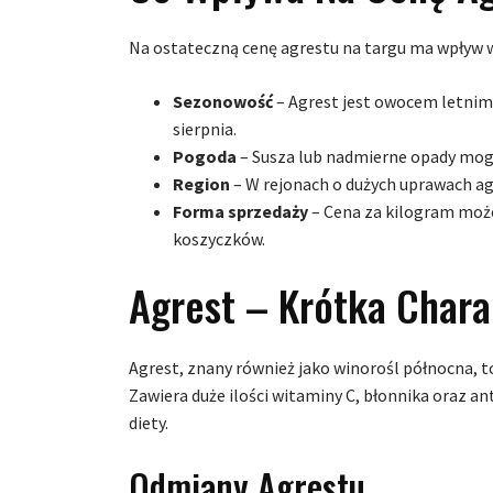
Na ostateczną cenę agrestu na targu ma wpływ w
Sezonowość
– Agrest jest owocem letnim, 
sierpnia.
Pogoda
– Susza lub nadmierne opady mogą 
Region
– W rejonach o dużych uprawach ag
Forma sprzedaży
– Cena za kilogram może 
koszyczków.
Agrest – Krótka Chara
Agrest, znany również jako winorośl północna, 
Zawiera duże ilości witaminy C, błonnika oraz a
diety.
Odmiany Agrestu