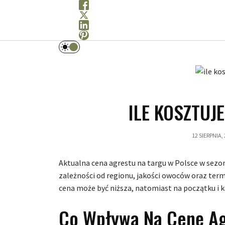
Przejdź
do
treści
ILE KOSZTUJ
12 SIERPNIA,
Aktualna cena agrestu na targu w Polsce w sezon
zależności od regionu, jakości owoców oraz term
cena może być niższa, natomiast na początku i 
Co Wpływa Na Cenę A