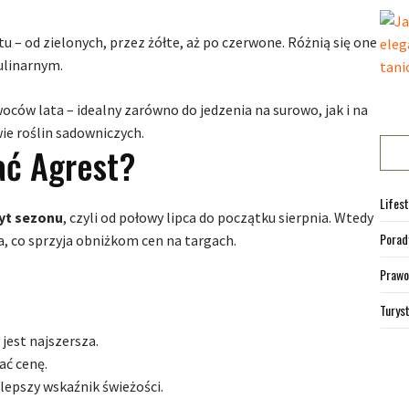
– od zielonych, przez żółte, aż po czerwone. Różnią się one
ulinarnym.
oców lata – idealny zarówno do jedzenia na surowo, jak i na
ie roślin sadowniczych.
ać Agrest?
Lifest
yt sezonu
, czyli od połowy lipca do początku sierpnia. Wtedy
Porad
a, co sprzyja obniżkom cen na targach.
Prawo
Turys
jest najszersza.
ć cenę.
lepszy wskaźnik świeżości.