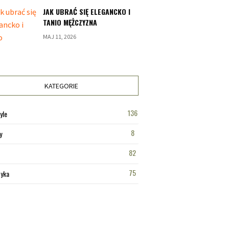
JAK UBRAĆ SIĘ ELEGANCKO I
TANIO MĘŻCZYZNA
MAJ 11, 2026
KATEGORIE
136
yle
8
y
82
75
tyka