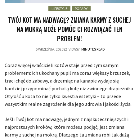
,
LIFESTYLE
PORADY
TWÓJ KOT MA NADWAGĘ? ZMIANA KARMY Z SUCHEJ
NA MOKRĄ MOŻE POMÓC CI ROZWIĄZAĆ TEN
PROBLEM!
5 WRZEŚNIA, 2025
82
VIEWS
7
MINUTES READ
Coraz więcej właścicieli kotów staje przed tym samym
problemem: ich ukochany pupil ma coraz większy brzuszek,
traci chęć do zabawy, a drzemiąc na kanapie wydaje się
bardziej przypominać puchatą kulę niż zwinnego drapieżnika.
Otyłość u kota to nie tylko kwestia estetyki – to przede
wszystkim realne zagrożenie dla jego zdrowia i jakości życia.
Jeśli Twój kot ma nadwagę, jednym z najskuteczniejszych i
najprostszych kroków, które możesz podjąć, jest zmiana
karmy z suchej na mokrą. Dlaczego ta zmiana robi tak dużą