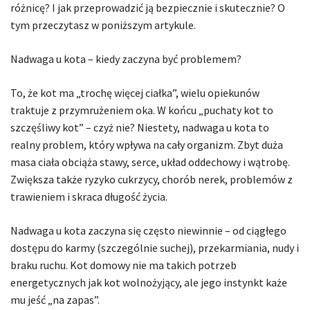
różnicę? I jak przeprowadzić ją bezpiecznie i skutecznie? O
tym przeczytasz w poniższym artykule.
Nadwaga u kota – kiedy zaczyna być problemem?
To, że kot ma „trochę więcej ciałka”, wielu opiekunów
traktuje z przymrużeniem oka. W końcu „puchaty kot to
szczęśliwy kot” – czyż nie? Niestety, nadwaga u kota to
realny problem, który wpływa na cały organizm. Zbyt duża
masa ciała obciąża stawy, serce, układ oddechowy i wątrobę.
Zwiększa także ryzyko cukrzycy, chorób nerek, problemów z
trawieniem i skraca długość życia.
Nadwaga u kota zaczyna się często niewinnie – od ciągłego
dostępu do karmy (szczególnie suchej), przekarmiania, nudy i
braku ruchu. Kot domowy nie ma takich potrzeb
energetycznych jak kot wolnożyjący, ale jego instynkt każe
mu jeść „na zapas”.