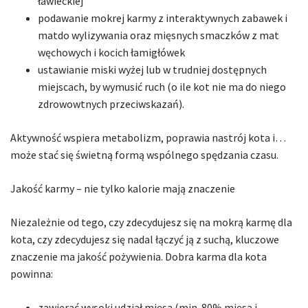
ławieckiej
podawanie mokrej karmy z interaktywnych zabawek i
matdo wylizywania oraz mięsnych smaczków z mat
węchowych i kocich łamigłówek
ustawianie miski wyżej lub w trudniej dostępnych
miejscach, by wymusić ruch (o ile kot nie ma do niego
zdrowowtnych przeciwskazań).
Aktywność wspiera metabolizm, poprawia nastrój kota i…
może stać się świetną formą wspólnego spędzania czasu.
Jakość karmy – nie tylko kalorie mają znaczenie
Niezależnie od tego, czy zdecydujesz się na mokrą karmę dla
kota, czy zdecydujesz się nadal łączyć ją z suchą, kluczowe
znaczenie ma jakość pożywienia. Dobra karma dla kota
powinna:
zawierać wysoki udział mięsa (min. 80% mięsa i