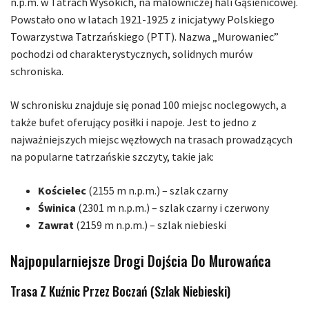
n.p.m. w Tatrach Wysokich, na malowniczej hali Gąsienicowej.
Powstało ono w latach 1921-1925 z inicjatywy Polskiego
Towarzystwa Tatrzańskiego (PTT). Nazwa „Murowaniec”
pochodzi od charakterystycznych, solidnych murów
schroniska.
W schronisku znajduje się ponad 100 miejsc noclegowych, a
także bufet oferujący posiłki i napoje. Jest to jedno z
najważniejszych miejsc węzłowych na trasach prowadzących
na popularne tatrzańskie szczyty, takie jak:
Kościelec
(2155 m n.p.m.) – szlak czarny
Świnica
(2301 m n.p.m.) – szlak czarny i czerwony
Zawrat
(2159 m n.p.m.) – szlak niebieski
Najpopularniejsze Drogi Dojścia Do Murowańca
Trasa Z Kuźnic Przez Boczań (szlak Niebieski)