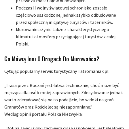
przewozu materiałów budowlanych.
Podczas II wojny światowej schronisko zostało
częściowo uszkodzone, jednak szybko odbudowane
przez społeczną inicjatywę turystów i taterników.
Murowaniec słynie także z charakterystycznego
klimatu i atmosfery przyciągającej turystów z całej
Polski.
Co Mówią Inni O Drogach Do Murowańca?
Cytując popularny serwis turystyczny Tatromaniak.pl:
„Trasa przez Boczań jest łatwa technicznie, choć może być
męcząca dla osób mniej zaprawionych. Zdecydowanie jednak
warto zdecydować się na to podejście, bo widoki na grań
Granatów oraz Kościelec są niezapomniane.”
Według opinii portalu Polska Niezwykła:
„Dolina Jaworzynki zachwyca ciszą i spokojem, jest idealnym