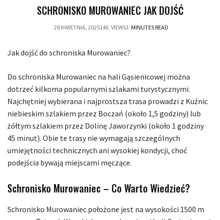
SCHRONISKO MUROWANIEC JAK DOJŚĆ
28 KWIETNIA, 2025
146
VIEWS
3
MINUTES READ
Jak dojść do schroniska Murowaniec?
Do schroniska Murowaniec na hali Gąsienicowej można
dotrzeć kilkoma popularnymi szlakami turystycznymi.
Najchętniej wybierana i najprostsza trasa prowadzi z Kuźnic
niebieskim szlakiem przez Boczań (około 1,5 godziny) lub
żółtym szlakiem przez Dolinę Jaworzynki (około 1 godziny
45 minut). Obie te trasy nie wymagają szczególnych
umiejętności technicznych ani wysokiej kondycji, choć
podejścia bywają miejscami męczące.
Schronisko Murowaniec – Co Warto Wiedzieć?
Schronisko Murowaniec położone jest na wysokości 1500 m